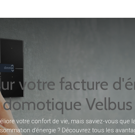
lbus
Inspiration
Produits
Support
Contac
r votre facture d'é
domotique Velbus
iore votre confort de vie, mais saviez-vous que l
nsommation d'énergie ? Découvrez tous les avant