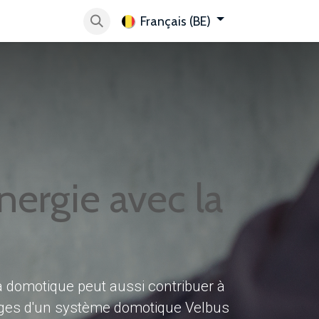
Français (BE)
tez-nous
Je veux découvrir Velbus
Help
Store Locat
nergie avec la
a domotique peut aussi contribuer à
ages d'un système domotique Velbus