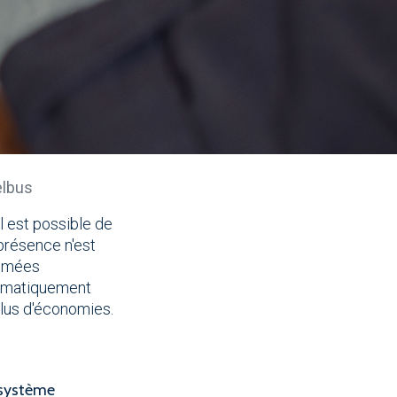
elbus
il est possible de
présence n'est
lumées
utomatiquement
plus d'économies.
 système