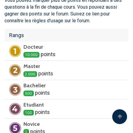
Vous pouvez marquer plus de points en répondant à des
questions à la fin de chaque cours. Vous pouvez aussi
gagner des points sur le forum. Suivez ce lien pour
connaître les règles d'usage sur le forum.
Rangs
Docteur
point
s
10.000
Master
point
s
2.000
Bachelier
point
s
500
Etudiant
point
s
100
Novice
point
s
1