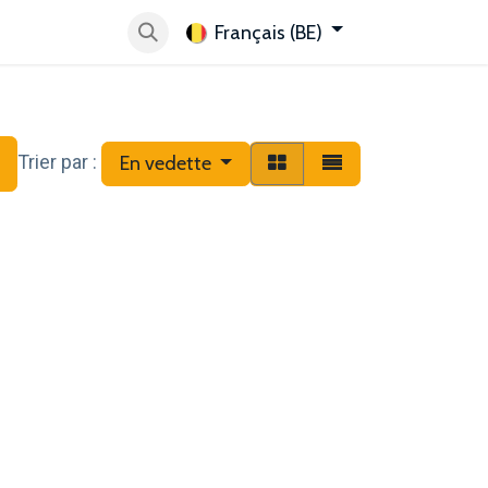
Français (BE)
tez-nous
Je veux découvrir Velbus
Help
Store Locat
Trier par :
En vedette